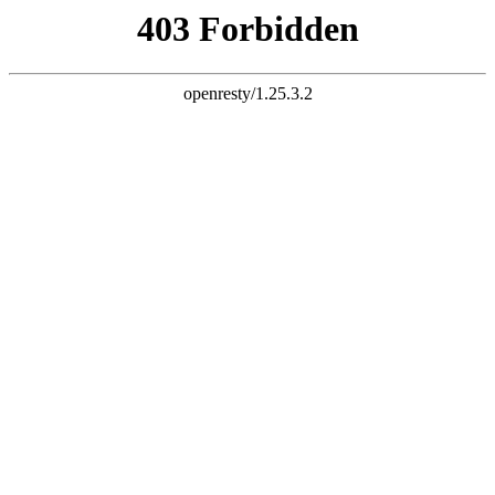
k8凯发推荐
选择语言：
简体中文
|
繁體中文
|
English
24小时客服热线
021-5665-5595
网站首页
关于公司
组织机构
企业文化
公司环境
业务介绍
公司介绍
公司荣誉
荣誉证书
产品展示
稳压器
调压器
变压器
直流电源
应急电源
变频电源
逆变电
源
不间断电源
高低压配电柜
新闻资讯
公司新闻
行业新闻
案例展示
学校科研企业案例
机关政府医院案例
机械印刷纺织案例
人才招聘